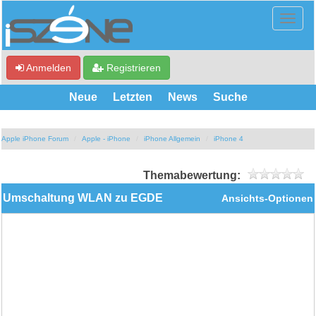
Anmelden
Registrieren
Neue
Letzten
News
Suche
Apple iPhone Forum
Apple - iPhone
iPhone Allgemein
iPhone 4
Themabewertung:
Umschaltung WLAN zu EGDE
Ansichts-Optionen