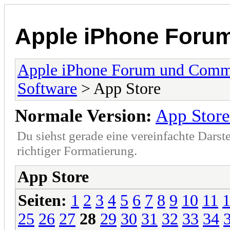
Apple iPhone Foru
Apple iPhone Forum und Comm
Software
> App Store
Normale Version:
App Store
Du siehst gerade eine vereinfachte Darst
richtiger Formatierung.
App Store
Seiten:
1
2
3
4
5
6
7
8
9
10
11
25
26
27
28
29
30
31
32
33
34