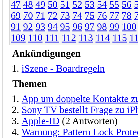
47
48
49
50
51
52
53
54
55
56
69
70
71
72
73
74
75
76
77
78
91
92
93
94
95
96
97
98
99
100
109
110
111
112
113
114
115
1
Ankündigungen
iSzene - Boardregeln
Themen
App um doppelte Kontakte zu
Sony TV bestellt Frage zu i
Apple-ID
(2 Antworten)
Warnung: Pattern Lock Prote