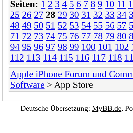
Seiten:
1
2
3
4
5
6
7
8
9
10
11
1
25
26
27
28
29
30
31
32
33
34
48
49
50
51
52
53
54
55
56
57
71
72
73
74
75
76
77
78
79
80
94
95
96
97
98
99
100
101
102
112
113
114
115
116
117
118
1
Apple iPhone Forum und Comm
Software
> App Store
Deutsche Übersetzung:
MyBB.de
, P