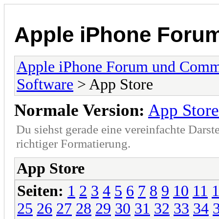
Apple iPhone Foru
Apple iPhone Forum und Comm
Software
> App Store
Normale Version:
App Store
Du siehst gerade eine vereinfachte Darst
richtiger Formatierung.
App Store
Seiten:
1
2
3
4
5
6
7
8
9
10
11
25
26
27
28
29
30
31
32
33
34