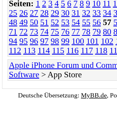
Seiten:
1
2
3
4
5
6
7
8
9
10
11
1
25
26
27
28
29
30
31
32
33
34
48
49
50
51
52
53
54
55
56
57
71
72
73
74
75
76
77
78
79
80
94
95
96
97
98
99
100
101
102
112
113
114
115
116
117
118
1
Apple iPhone Forum und Comm
Software
> App Store
Deutsche Übersetzung:
MyBB.de
, P