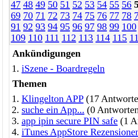
47
48
49
50
51
52
53
54
55
56
69
70
71
72
73
74
75
76
77
78
91
92
93
94
95
96
97
98
99
100
109
110
111
112
113
114
115
1
Ankündigungen
iSzene - Boardregeln
Themen
Klingelton APP
(17 Antworte
suche ein App...
(0 Antworte
app ipin secure PIN safe
(1 A
iTunes AppStore Rezensione