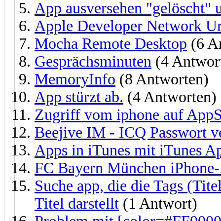
App ausversehen "gelöscht" 
Apple Developer Network 
Mocha Remote Desktop
(6 A
Gesprächsminuten
(4 Antwor
MemoryInfo
(8 Antworten)
App stürzt ab.
(4 Antworten)
Zugriff vom iphone auf AppS
Beejive IM - ICQ Passwort v
Apps in iTunes mit iTunes A
FC Bayern München iPhone-
Suche app, die die Tags (Tite
Titel darstellt
(1 Antwort)