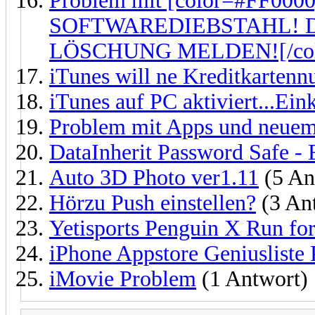
Problem mit [color=#FF0
SOFTWAREDIEBSTAHL! D
LÖSCHUNG MELDEN![/col
iTunes will ne Kreditkarten
iTunes auf PC aktiviert...Ein
Problem mit Apps und neuem
DataInherit Password Safe -
Auto 3D Photo ver1.11
(5 An
Hörzu Push einstellen?
(3 An
Yetisports Penguin X Run fo
iPhone Appstore Geniusliste
iMovie Problem
(1 Antwort)