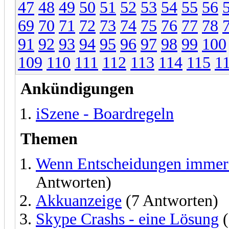
47
48
49
50
51
52
53
54
55
56
69
70
71
72
73
74
75
76
77
78
91
92
93
94
95
96
97
98
99
100
109
110
111
112
113
114
115
1
Ankündigungen
iSzene - Boardregeln
Themen
Wenn Entscheidungen immer s
Antworten)
Akkuanzeige
(7 Antworten)
Skype Crashs - eine Lösung
(