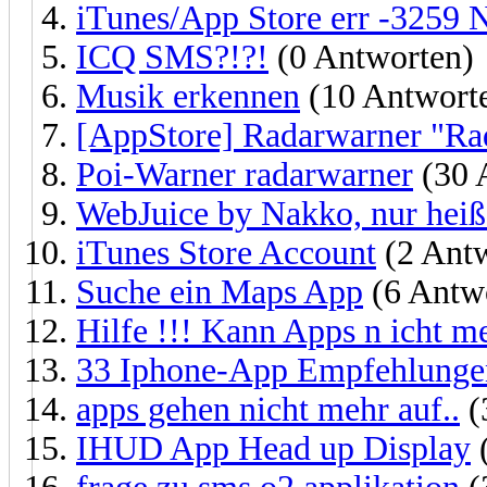
iTunes/App Store err -3259 
ICQ SMS?!?!
(0 Antworten)
Musik erkennen
(10 Antwort
[AppStore] Radarwarner "Ra
Poi-Warner radarwarner
(30 
WebJuice by Nakko, nur heiß
iTunes Store Account
(2 Antw
Suche ein Maps App
(6 Antw
Hilfe !!! Kann Apps n icht meh
33 Iphone-App Empfehlungen
apps gehen nicht mehr auf..
(
IHUD App Head up Display
(