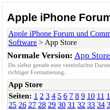
Apple iPhone Foru
Apple iPhone Forum und Comm
Software
> App Store
Normale Version:
App Store
Du siehst gerade eine vereinfachte Darst
richtiger Formatierung.
App Store
Seiten:
1
2
3
4
5
6
7
8
9
10
11
25
26
27
28
29
30
31
32
33
34