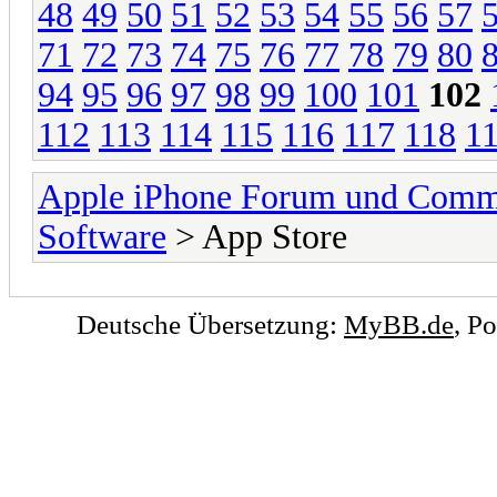
48
49
50
51
52
53
54
55
56
57
71
72
73
74
75
76
77
78
79
80
94
95
96
97
98
99
100
101
102
112
113
114
115
116
117
118
1
Apple iPhone Forum und Comm
Software
> App Store
Deutsche Übersetzung:
MyBB.de
, P