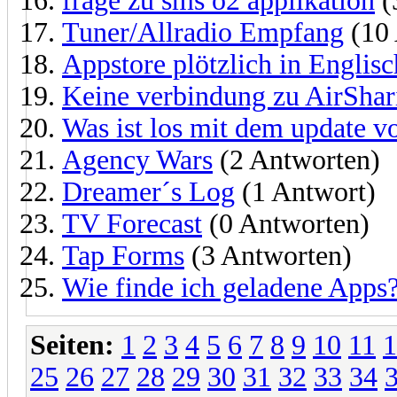
frage zu sms o2 applikation
(
Tuner/Allradio Empfang
(10 
Appstore plötzlich in Englisc
Keine verbindung zu AirShar
Was ist los mit dem update v
Agency Wars
(2 Antworten)
Dreamer´s Log
(1 Antwort)
TV Forecast
(0 Antworten)
Tap Forms
(3 Antworten)
Wie finde ich geladene Apps
Seiten:
1
2
3
4
5
6
7
8
9
10
11
1
25
26
27
28
29
30
31
32
33
34