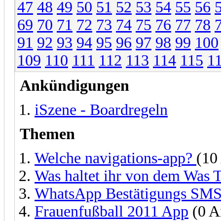
47
48
49
50
51
52
53
54
55
56
69
70
71
72
73
74
75
76
77
78
91
92
93
94
95
96
97
98
99
100
109
110
111
112
113
114
115
1
Ankündigungen
iSzene - Boardregeln
Themen
Welche navigations-app?
(10
Was haltet ihr von dem Was
WhatsApp Bestätigungs SM
Frauenfußball 2011 App
(0 A