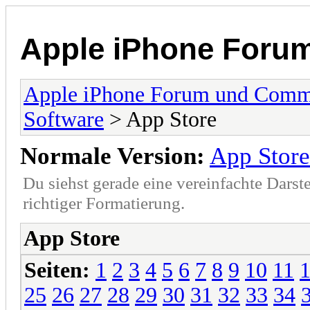
Apple iPhone Foru
Apple iPhone Forum und Comm
Software
> App Store
Normale Version:
App Store
Du siehst gerade eine vereinfachte Darst
richtiger Formatierung.
App Store
Seiten:
1
2
3
4
5
6
7
8
9
10
11
25
26
27
28
29
30
31
32
33
34