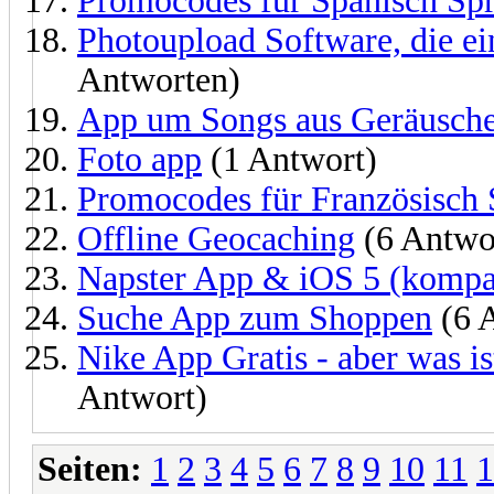
Promocodes für Spanisch Spr
Photoupload Software, die ei
Antworten)
App um Songs aus Geräusch
Foto app
(1 Antwort)
Promocodes für Französisch 
Offline Geocaching
(6 Antwo
Napster App & iOS 5 (kompat
Suche App zum Shoppen
(6 
Nike App Gratis - aber was i
Antwort)
Seiten:
1
2
3
4
5
6
7
8
9
10
11
1