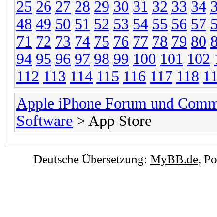
25
26
27
28
29
30
31
32
33
34
48
49
50
51
52
53
54
55
56
57
71
72
73
74
75
76
77
78
79
80
94
95
96
97
98
99
100
101
102
112
113
114
115
116
117
118
1
Apple iPhone Forum und Comm
Software
> App Store
Deutsche Übersetzung:
MyBB.de
, P