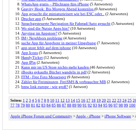
WhatsApp gratis – Pflichtapp fürs iPhone
(5 Antworten)
Gravity Hook: Bis Morgen Abend kostenlos
(0 Antworten)
App gesucht die miniaturieisert wie bei ESC oder...
(2 Antworten)
Drucker app
(5 Antworten)
Sprachgesteuerte Navigation für Fahrrad/Auto gesucht
(5 Antworten)
Wo sind die Nutsie Apps hin?
(10 Antworten)
Anyring im Appstore?
(5 Antworten)
IM+ Neighbors probleme
(4 Antworten)
suche App für Angebote in meiner Umgebung
(7 Antworten)
app store fehlt auf dem iphone
(10 Antworten)
App Icons
(5 Antworten)
HandyTicket
(12 Antworten)
App IPin
(2 Antworten)
Kann mir im US Store nichts mehr kaufen
(46 Antworten)
iBooks gekaufte Bücher wandeln in pdf
(2 Antworten)
FFM - Free Foto Messenger
(9 Antworten)
Zähler für Freiminuten, FreiSMS & verbrauchte MB
(2 Antworten)
bmw link europe - wie groß?
(1 Antwort)
Seiten:
1
2
3
4
5
6
7
8
9
10
11
12
13
14
15
16
17
18
19
20
21
22
23
24
25
2
77
78
79
80
81
82
83
84
85
86
87
88
89
90
91
92
93
94
95
96
97
98
99
100
Apple iPhone Forum und Community
>
Apple - iPhone
>
iPhone Software
> 