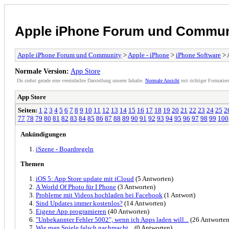
Apple iPhone Forum und Commun
Apple iPhone Forum und Community
>
Apple - iPhone
>
iPhone Software
> 
Normale Version:
App Store
Du siehst gerade eine vereinfachte Darstellung unserer Inhalte.
Normale Ansicht
mit richtiger Formatier
App Store
Seiten:
1
2
3
4
5
6
7
8
9
10
11
12
13
14
15
16
17
18
19
20
21
22
23
24
25
2
77
78
79
80
81
82
83
84
85
86
87
88
89
90
91
92
93
94
95
96
97
98
99
100
Ankündigungen
iSzene - Boardregeln
Themen
iOS 5: App Store update mit iCloud
(5 Antworten)
A World Of Photo für I Phone
(3 Antworten)
Probleme mit Videos hochladen bei Facebook
(1 Antwort)
Sind Updates immer kostenlos?
(14 Antworten)
Eigene App programieren
(40 Antworten)
"Unbekannter Fehler 5002", wenn ich Apps laden will...
(26 Antworten
Wie man Spiele falsch nachmacht...
(0 Antworten)