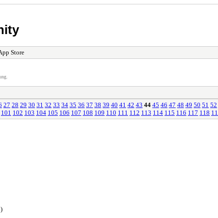
ity
App Store
ung.
6
27
28
29
30
31
32
33
34
35
36
37
38
39
40
41
42
43
44
45
46
47
48
49
50
51
52
101
102
103
104
105
106
107
108
109
110
111
112
113
114
115
116
117
118
11
)