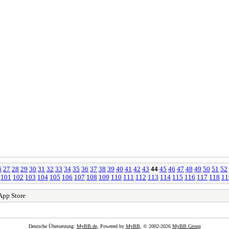
6
27
28
29
30
31
32
33
34
35
36
37
38
39
40
41
42
43
44
45
46
47
48
49
50
51
52
101
102
103
104
105
106
107
108
109
110
111
112
113
114
115
116
117
118
11
App Store
Deutsche Übersetzung:
MyBB.de
, Powered by
MyBB
, © 2002-2026
MyBB Group