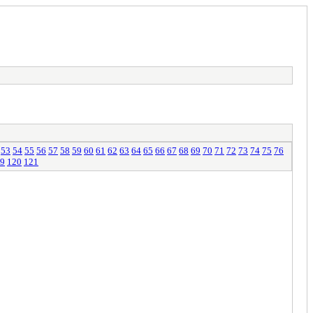
53
54
55
56
57
58
59
60
61
62
63
64
65
66
67
68
69
70
71
72
73
74
75
76
9
120
121