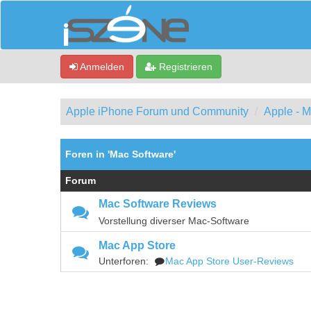
Anmelden
Registrieren
Apple iPhone Forum und Community
Apple - 
Foren in 'Mac Software'
Forum
Mac Software Reviews
Vorstellung diverser Mac-Software
Mac App Store
Unterforen:
Mac App Store User-Reviews