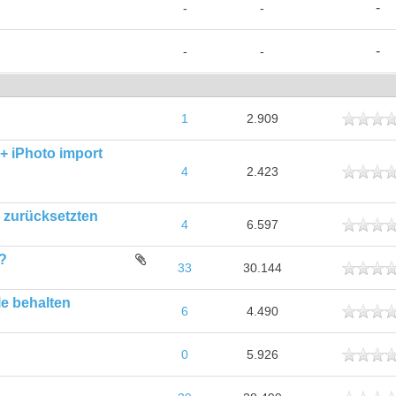
-
-
-
-
-
-
ttlich
1
2.909
+ iPhoto import
ttlich
4
2.423
 zurücksetzten
ttlich
4
6.597
?
ttlich
33
30.144
le behalten
ttlich
6
4.490
ttlich
0
5.926