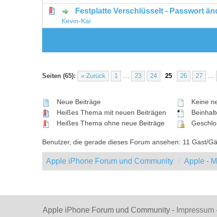
Festplatte Verschlüsselt - Passwort ä
0 Bewertung(en) - 0 von 5 durchschni
1
2
3
4
5
Kevin-Kai
Seiten (65):
« Zurück
1
…
23
24
25
26
27
…
Neue Beiträge
Keine ne
Heißes Thema mit neuen Beiträgen
Beinhalte
Heißes Thema ohne neue Beiträge
Geschlo
Benutzer, die gerade dieses Forum ansehen: 11 Gast/Gä
Apple iPhone Forum und Community
Apple - 
Apple iPhone Forum und Community -
Impressum