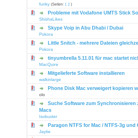
0 Bewertung(en) - 0 von 5 durchschni
1
2
3
4
5
funky
(Seiten:
1
2
)
Probleme mit Vodafone UMTS Stick So
0 Bewertung(en) - 0 von 5 durchschni
1
2
3
4
5
ShishaLikes
Skype Voip in Abu Dhabi / Dubai
0 Bewertung(en) - 0 von 5 durchschni
1
2
3
4
5
Pokora
Little Snitch - mehrere Dateien gleichze
0 Bewertung(en) - 0 von 5 durchschni
1
2
3
4
5
Pokora
tinyumbrella 5.11.01 für mac startet nic
0 Bewertung(en) - 0 von 5 durchschni
1
2
3
4
5
MacQuire
Mitgelieferte Software installieren
0 Bewertung(en) - 0 von 5 durchschni
1
2
3
4
5
walkinlarge
Phone Disk Mac verweigert kopieren w
0 Bewertung(en) - 0 von 5 durchschni
1
2
3
4
5
olo
Suche Software zum Synchronisieren z
0 Bewertung(en) - 0 von 5 durchschni
1
2
3
4
5
Macs
Isobuster
Paragon NTFS for Mac / NTFS-3g und
0 Bewertung(en) - 0 von 5 durchschni
1
2
3
4
5
Jaytie