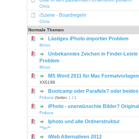
Chris
iSzene - Boardregeln
Chris
Normale Themen
Lästiges iPhoto importier Problem
0 Bewertung(en) - 0 von 5 durchschni
1
2
3
4
5
iKnox
Unbekanntes Zeichen in Finder-Leiste 
0 Bewertung(en) - 0 von 5 durchschni
1
2
3
4
5
Problem
iKnox
MS Word 2011 für Mac Formatvorlagen
0 Bewertung(en) - 0 von 5 durchschni
1
2
3
4
5
XX5198
Bootcamp oder Parallels? oder beides
0 Bewertung(en) - 0 von 5 durchschni
1
2
3
4
5
Pokora
(Seiten:
1
2
)
iPhoto - unerwünschte Bilder? Origina
0 Bewertung(en) - 0 von 5 durchschni
1
2
3
4
5
Pokora
Iphoto und alte Ordnerstruktur
0 Bewertung(en) - 0 von 5 durchschni
1
2
3
4
5
**bo**
iWeb Alternativen 2012