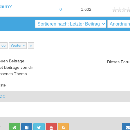
ndern?
ttlich
0
1.602
65
Weiter »
uen Beiträge
Dieses Foru
t Beiträge von dir
ssenes Thema
ste
Mac
-