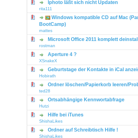
Iphoto läßt sich nicht Updaten
0 Bewertung(en) - 0 von 5 durchschni
1
2
3
4
5
rita111
Windows kompatible CD auf Mac (Para
0 Bewertung(en) - 0 von 5 durchschni
1
2
3
4
5
BootCamp)
mattes
Microsoft Office 2011 komplett deinstal
0 Bewertung(en) - 0 von 5 durchschni
1
2
3
4
5
rostman
Aperture 4 ?
0 Bewertung(en) - 0 von 5 durchschni
1
2
3
4
5
XSnakeX
Geburtstage der Kontakte in iCal anze
0 Bewertung(en) - 0 von 5 durchschni
1
2
3
4
5
Hobirath
Ordner löschen/Papierkorb leeren/Pro
0 Bewertung(en) - 0 von 5 durchschni
1
2
3
4
5
ted28
Ortsabhängige Kennwortabfrage
0 Bewertung(en) - 0 von 5 durchschni
1
2
3
4
5
Hutzi
Hilfe bei iTunes
0 Bewertung(en) - 0 von 5 durchschni
1
2
3
4
5
ShishaLikes
Ordner auf Schreibtisch Hilfe !
0 Bewertung(en) - 0 von 5 durchschni
1
2
3
4
5
ShishaLikes