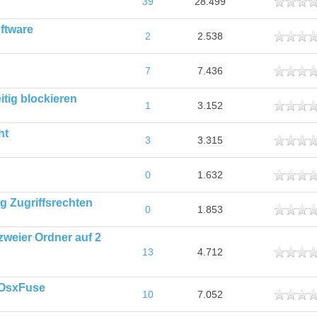
ttlich
39
28.499
ftware
ttlich
2
2.538
ttlich
7
7.436
itig blockieren
ttlich
1
3.152
ht
ttlich
3
3.315
ttlich
0
1.632
g Zugriffsrechten
ttlich
0
1.853
weier Ordner auf 2
ttlich
13
4.712
 OsxFuse
ttlich
10
7.052