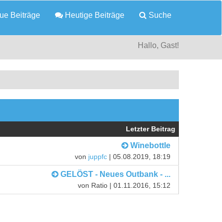
e Beiträge
Heutige Beiträge
Suche
Hallo, Gast!
Letzter Beitrag
Winebottle
von
juppfc
| 05.08.2019, 18:19
GELÖST - Neues Outbank - ...
von Ratio | 01.11.2016, 15:12