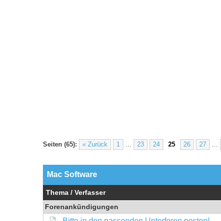
Seiten (65):
« Zurück
1
…
23
24
25
26
27
…
Mac Software
Thema
/
Verfasser
Forenankündigungen
Bitte in den passenden Unterforen posten!