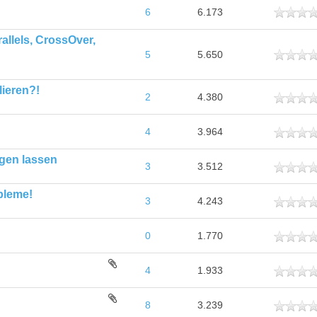
ttlich
6
6.173
llels, CrossOver,
ttlich
5
5.650
lieren?!
ttlich
2
4.380
ttlich
4
3.964
igen lassen
ttlich
3
3.512
bleme!
ttlich
3
4.243
ttlich
0
1.770
ttlich
4
1.933
ttlich
8
3.239