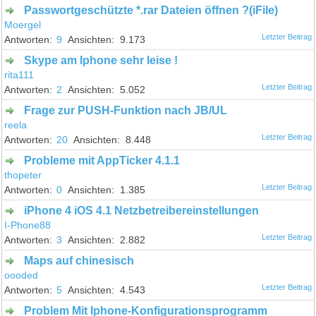
Passwortgeschützte *.rar Dateien öffnen ?(iFile)
Moergel
9
9.173
Skype am Iphone sehr leise !
rita111
2
5.052
Frage zur PUSH-Funktion nach JB/UL
reela
20
8.448
Probleme mit AppTicker 4.1.1
thopeter
0
1.385
iPhone 4 iOS 4.1 Netzbetreibereinstellungen
I-Phone88
3
2.882
Maps auf chinesisch
oooded
5
4.543
Problem Mit Iphone-Konfigurationsprogramm