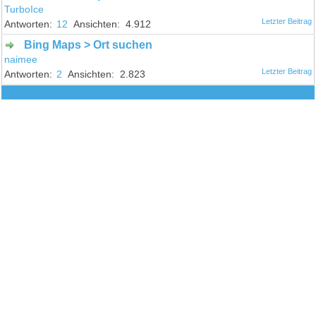
TurboIce
12
4.912
Bing Maps > Ort suchen
naimee
2
2.823