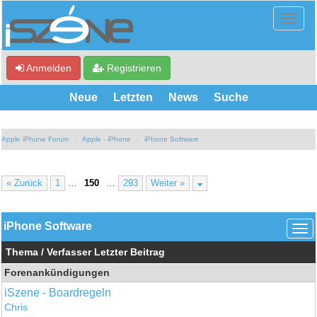
Anmelden
Registrieren
Neue
Letzten
News
Suche
Apple iPhone Forum
Apple - iPhone
iPhone Software
« Zurück
1
…
150
…
293
Weiter »
iPhone Software
Thema
/
Verfasser
Letzter Beitrag
Forenankündigungen
iSzene - Boardregeln
Chris