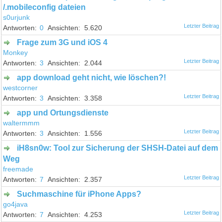
/.mobileconfig dateien
s0urjunk
0
5.620
Frage zum 3G und iOS 4
Monkey
3
2.044
app download geht nicht, wie löschen?!
westcorner
3
3.358
app und Ortungsdienste
waltermmm
3
1.556
iH8sn0w: Tool zur Sicherung der SHSH-Datei auf dem
Weg
freemade
7
2.357
Suchmaschine für iPhone Apps?
go4java
7
4.253