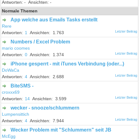
-
-
Normale Themen
App welche aus Emails Tasks erstellt
Rere
1
1.763
Numbers / Excel Problem
mario coomes
0
1.374
iPhone gesperrt - mit iTunes Verbindung (oder...)
DoWaCa
4
2.688
BiteSMS -
croxxx69
14
3.599
wecker - snooze/schlummern
Lumpensittich
4
7.944
Wecker Problem mit "Schlummern" seit JB
McEgg