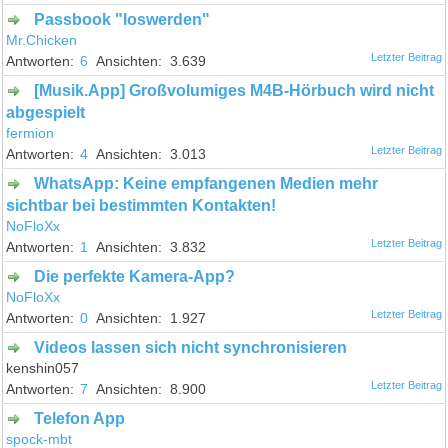
Passbook "loswerden"
Mr.Chicken
6
3.639
[Musik.App] Großvolumiges M4B-Hörbuch wird nicht
abgespielt
fermion
4
3.013
WhatsApp: Keine empfangenen Medien mehr
sichtbar bei bestimmten Kontakten!
NoFloXx
1
3.832
Die perfekte Kamera-App?
NoFloXx
0
1.927
Videos lassen sich nicht synchronisieren
kenshin057
7
8.900
Telefon App
spock-mbt