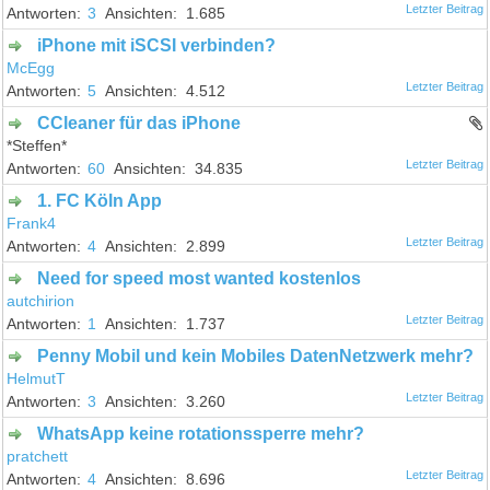
3
1.685
iPhone mit iSCSI verbinden?
McEgg
5
4.512
CCleaner für das iPhone
*Steffen*
60
34.835
1. FC Köln App
Frank4
4
2.899
Need for speed most wanted kostenlos
autchirion
1
1.737
Penny Mobil und kein Mobiles DatenNetzwerk mehr?
HelmutT
3
3.260
WhatsApp keine rotationssperre mehr?
pratchett
4
8.696