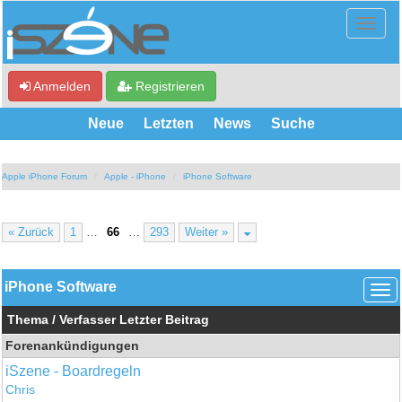
Anmelden
Registrieren
Neue
Letzten
News
Suche
Apple iPhone Forum
Apple - iPhone
iPhone Software
« Zurück
1
…
66
…
293
Weiter »
iPhone Software
Thema
/
Verfasser
Letzter Beitrag
Forenankündigungen
iSzene - Boardregeln
Chris