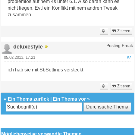
problemlos auf nem 4s unter 6.1. Also daran kann es
nicht liegen. Evtl ein Konflikt mit nem andren Tweak
zusammen.
Zitieren
deluxestyle
Posting Freak
05.02.2013, 17:21
#7
ich hab sie mit SbSettings versteckt
Zitieren
«
Ein Thema zurück
|
Ein Thema vor
»
Möglicherweise verwandte Themen…