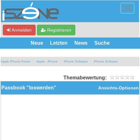
Anmelden
Registrieren
Neue
Letzten
News
Suche
Apple iPhone Forum
Apple - iPhone
iPhone Software
iPhone Software
Themabewertung:
Passbook "loswerden"
Ansichts-Optionen