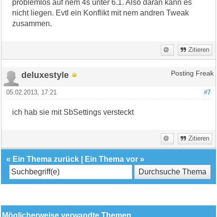
problemlos auf nem 4s unter 6.1. Also daran kann es
nicht liegen. Evtl ein Konflikt mit nem andren Tweak
zusammen.
Zitieren
deluxestyle
Posting Freak
05.02.2013, 17:21
#7
ich hab sie mit SbSettings versteckt
Zitieren
«
Ein Thema zurück
|
Ein Thema vor
»
Möglicherweise verwandte Themen…