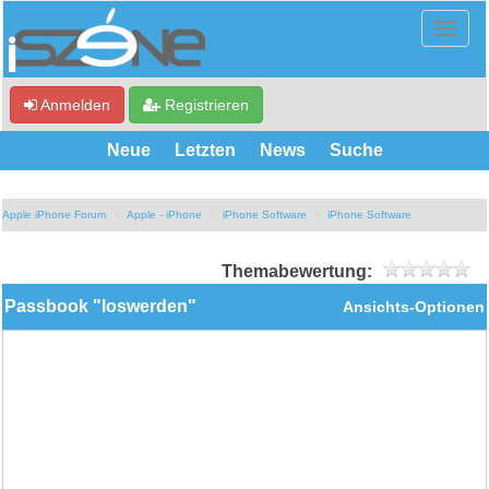
Anmelden
Registrieren
Neue
Letzten
News
Suche
Apple iPhone Forum
Apple - iPhone
iPhone Software
iPhone Software
Themabewertung:
Passbook "loswerden"
Ansichts-Optionen