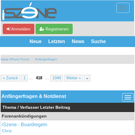
Anmelden
Registrieren
Neue
Letzten
News
Suche
Apple iPhone Forum
Anfängerfragen
« Zurück
1
…
418
…
1049
Weiter »
Anfängerfragen & Notdienst
Thema
/
Verfasser
Letzter Beitrag
Forenankündigungen
iSzene - Boardregeln
Chris