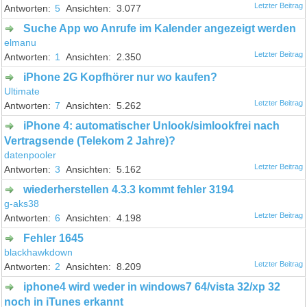
5
3.077
Suche App wo Anrufe im Kalender angezeigt werden
elmanu
1
2.350
iPhone 2G Kopfhörer nur wo kaufen?
Ultimate
7
5.262
iPhone 4: automatischer Unlook/simlookfrei nach
Vertragsende (Telekom 2 Jahre)?
datenpooler
3
5.162
wiederherstellen 4.3.3 kommt fehler 3194
g-aks38
6
4.198
Fehler 1645
blackhawkdown
2
8.209
iphone4 wird weder in windows7 64/vista 32/xp 32
noch in iTunes erkannt