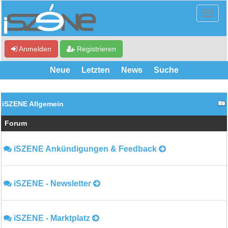
Anmelden
Registrieren
Neue
Letzten
News
Suche
iSZENE Allgemein
Forum
iSZENE Ankündigungen & Feedback
iSZENE - Newsletter
iSZENE - Marktplatz