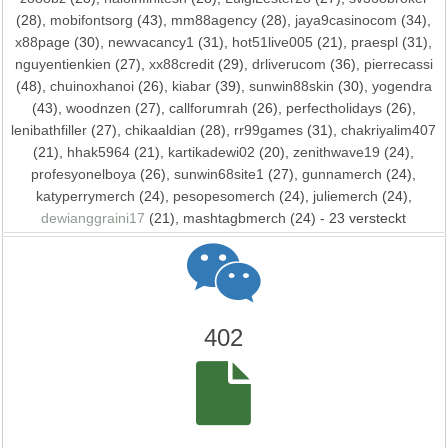
(28),
mobifontsorg
(43),
mm88agency
(28),
jaya9casinocom
(34),
x88page
(30),
newvacancy1
(31),
hot51live005
(21),
praespl
(31),
nguyentienkien
(27),
xx88credit
(29),
drliverucom
(36),
pierrecassi
(48),
chuinoxhanoi
(26),
kiabar
(39),
sunwin88skin
(30),
yogendra
(43),
woodnzen
(27),
callforumrah
(26),
perfectholidays
(26),
lenibathfiller
(27),
chikaaldian
(28),
rr99games
(31),
chakriyalim407
(21),
hhak5964
(21),
kartikadewi02
(20),
zenithwave19
(24),
profesyonelboya
(26),
sunwin68site1
(27),
gunnamerch
(24),
katyperrymerch
(24),
pesopesomerch
(24),
juliemerch
(24),
dewianggraini17
(21),
mashtagbmerch
(24) - 23 versteckt
402