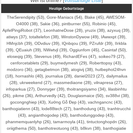
Wer ist online? [
Vollständige Liste
]
Heutige Geburtstage
TheSerendipity
(53),
Gore-Maniacs
(54),
Blake
(45),
AWESOM-
O4000
(38),
Sakie
(36),
pintburner
(55),
Robinio
(45),
ApfelPingiRobot
(37),
LeonhatneDose
(28),
yruzix
(38),
azyxuq
(39),
atiwys
(37),
totaltelefon
(38),
WinstonDywow
(49),
IAwwxpt
(39),
HMnjcbh
(39),
ODvdiuv
(39),
IQnbqou
(39),
PZrufdr
(39),
IIrkbla
(39),
QEuaiuh
(39),
NWwtvjl
(39),
Oggiunfom
(45),
Casintaf
(50),
eloseqig
(39),
Stevenus
(49),
RichardEFes
(47),
soikeo79
(27),
cenforcetablets
(29),
buymedymesh
(29),
Roberttopsy
(43),
modzoro
(36),
getagbetmon
(38),
atogivij
(38),
hutbephot24hvn
(18),
hornashlo
(40),
journalua
(28),
daniel2023
(27),
dailymailua
(28),
ukrweekend
(27),
massmediaone
(28),
vilnapresa
(27),
infoparkua
(27),
Donnyger
(39),
thoitrangsiyamo
(34),
lilasbinhtu
(26),
pikme
(36),
Arthurvedly
(42),
Douglasmaice
(50),
sv388vi
(38),
gocongnghiep
(43),
Xưởng Gỗ Đẹp
(43),
vachngancnc
(43),
banthogiatienn
(43),
lode88tech
(27),
banthodung
(43),
tranhtrucchii
(43),
angianthogodep
(43),
banthodunggodep
(43),
phanmemquanlyhp
(26),
tamarmoyla
(41),
tintuctonghopdn
(26),
oriigthema
(50),
banthotreotuong
(43),
b8kvn
(38),
banthogiatie