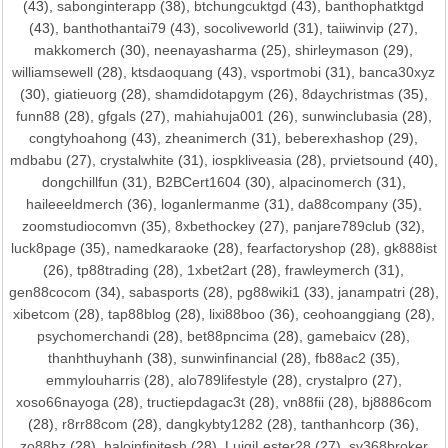
(43),
sabonginterapp
(38),
btchungcuktgd
(43),
banthophatktgd
(43),
banthothantai79
(43),
socoliveworld
(31),
taiiwinvip
(27),
makkomerch
(30),
neenayasharma
(25),
shirleymason
(29),
williamsewell
(28),
ktsdaoquang
(43),
vsportmobi
(31),
banca30xyz
(30),
giatieuorg
(28),
shamdidotapgym
(26),
8daychristmas
(35),
funn88
(28),
gfgals
(27),
mahiahuja001
(26),
sunwinclubasia
(28),
congtyhoahong
(43),
zheanimerch
(31),
beberexhashop
(29),
mdbabu
(27),
crystalwhite
(31),
iospkliveasia
(28),
prvietsound
(40),
dongchillfun
(31),
B2BCert1604
(30),
alpacinomerch
(31),
haileeeldmerch
(36),
loganlermanme
(31),
da88company
(35),
zoomstudiocomvn
(35),
8xbethockey
(27),
panjare789club
(32),
luck8page
(35),
namedkaraoke
(28),
fearfactoryshop
(28),
gk888ist
(26),
tp88trading
(28),
1xbet2art
(28),
frawleymerch
(31),
gen88cocom
(34),
sabasports
(28),
pg88wiki1
(33),
janampatri
(28),
xibetcom
(28),
tap88blog
(28),
lixi88boo
(36),
ceohoanggiang
(28),
psychomerchandi
(28),
bet88pncima
(28),
gamebaicv
(28),
thanhthuyhanh
(38),
sunwinfinancial
(28),
fb88ac2
(35),
emmylouharris
(28),
alo789lifestyle
(28),
crystalpro
(27),
xoso66nayoga
(28),
tructiepdagac3t
(28),
vn88fii
(28),
bj8886com
(28),
r8rr88com
(28),
dangkybty1282
(28),
tanthanhcorp
(36),
zo88bz
(28),
haloinfinitesh
(28),
LuigiLester28
(27),
sv368broker