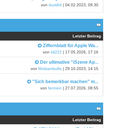
von
dusti64
| 04.02.2023, 09:30
Letzter Beitrag
Ziffernblatt für Apple Wa...
von
tdi222
| 17.05.2026, 17:16
Der ultimative "iSzene Ap...
von
Mixbambullis
| 29.10.2023, 14:15
"Sich bemerkbar machen" m...
von
fermion
| 27.07.2026, 08:55
Letzter Beitrag