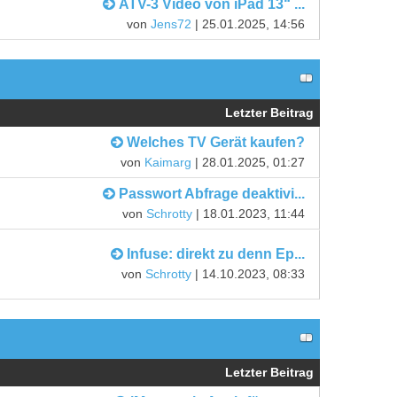
ATV-3 Video von iPad 13“ ...
von
Jens72
| 25.01.2025, 14:56
Letzter Beitrag
Welches TV Gerät kaufen?
von
Kaimarg
| 28.01.2025, 01:27
Passwort Abfrage deaktivi...
von
Schrotty
| 18.01.2023, 11:44
Infuse: direkt zu denn Ep...
von
Schrotty
| 14.10.2023, 08:33
Letzter Beitrag