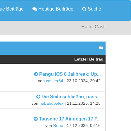
e Beiträge
Heutige Beiträge
Suche
Hallo, Gast!
Letzter Beitrag
Pangu iOS 8 Jailbreak: Up...
von
conker64
| 22.10.2024, 20:42
Die Seite schließen, pass...
von
hubabubalex
| 21.11.2025, 14:25
Tausche 17 Air gegen 17 P...
von
René
| 17.12.2025, 08:16