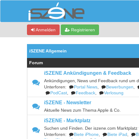
Anmelden
Registrieren
iSZENE Allgemein
Forum
iSZENE Ankündigungen & Feedback
Ankündigungen, News und Feedback rund um 
Unterforen:
Portal News
,
Bewerbungen
,
PodCast
,
Feedback
,
Verlosung
iSZENE - Newsletter
Aktuelle News zum Thema Apple & Co.
iSZENE - Marktplatz
Suchen und Finden. Der iszene.com Marktplatz f
Unterforen:
Biete iPhone
,
Biete iPad
,
B