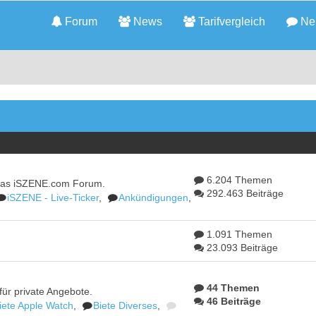
Forum
News
Tarifvergleich
Neu
6.204 Themen
das iSZENE.com Forum.
292.463 Beiträge
iSZENE - Live-Ticker
,
Ankündigungen
,
1.091 Themen
23.093 Beiträge
44 Themen
ür private Angebote.
46 Beiträge
iete Apple Watch
,
Biete Diverses
,