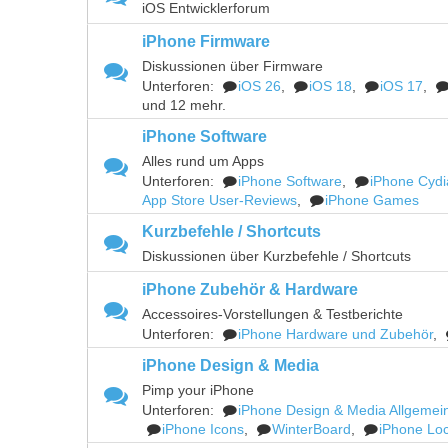
iOS Entwicklerforum
iPhone Firmware
Diskussionen über Firmware
Unterforen:
iOS 26
,
iOS 18
,
iOS 17
,
und 12 mehr.
iPhone Software
Alles rund um Apps
Unterforen:
iPhone Software
,
iPhone Cydi
App Store User-Reviews
,
iPhone Games
Kurzbefehle / Shortcuts
Diskussionen über Kurzbefehle / Shortcuts
iPhone Zubehör & Hardware
Accessoires-Vorstellungen & Testberichte
Unterforen:
iPhone Hardware und Zubehör
,
iPhone Design & Media
Pimp your iPhone
Unterforen:
iPhone Design & Media Allgemei
iPhone Icons
,
WinterBoard
,
iPhone Lo