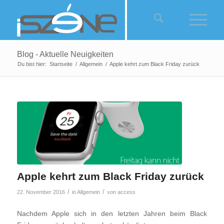
Blog - Aktuelle Neuigkeiten
Du bist hier:
Startseite
/
Allgemein
/
Apple kehrt zum Black Friday zurück
Apple kehrt zum Black Friday zurück
/
/
22. November 2016
in
Allgemein
von
access
Nachdem Apple sich in den letzten Jahren beim Black