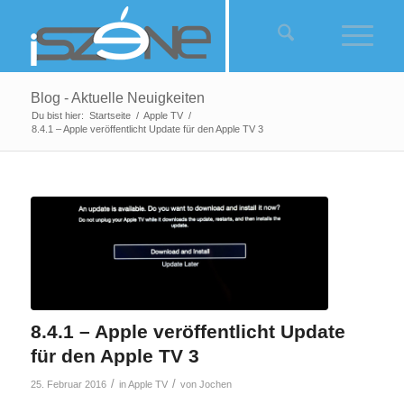
Blog - Aktuelle Neuigkeiten
Du bist hier:
Startseite
/
Apple TV
/
8.4.1 – Apple veröffentlicht Update für den Apple TV 3
8.4.1 – Apple veröffentlicht Update
für den Apple TV 3
/
/
25. Februar 2016
in
Apple TV
von
Jochen