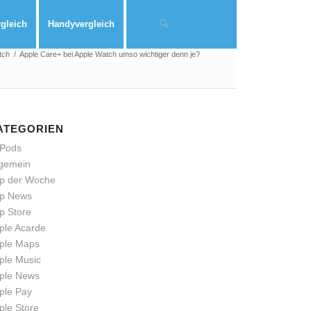
rgleich
Handyvergleich
tch
/
Apple Care+ bei Apple Watch umso wichtiger denn je?
ATEGORIEN
rPods
lgemein
p der Woche
p News
p Store
ple Acarde
ple Maps
ple Music
ple News
ple Pay
ple Store