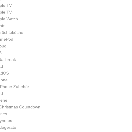
ple TV
ple TV+
ple Watch
ats
rüchteküche
mePod
loud
S
Jailbreak
ad
adOS
hone
iPhone Zubehör
od
zene
Christmas Countdown
unes
ynotes
degeräte