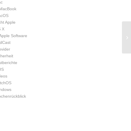
c
MacBook
acOS
cht Apple
 X
Apple Software
dCast
ovider
cherheit
stberichte
OS
deos
tchOS
ndows
chenrückblick