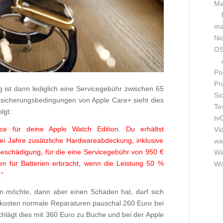
Ma
m
Ni
OS
Po
Pr
ist dann lediglich eine Servicegebühr zwischen 65
Si
ersicherungsbedingungen von Apple Care+ sieht dies
Te
lgt:
tv
ce für deine Apple Watch Edition. Du erhältst
Vi
ei Jahre zusätzliche Hardwareabdeckung, inklusive
wa
Beschädigung, für die eine Servicegebühr von 950 €
Wi
en für Batterien erbracht, wenn die Leistung 50 %
Wo
.“
en möchte, dann aber einen Schaden hat, darf sich
 kosten normale Reparaturen pauschal 260 Euro bei
chlägt dies mit 360 Euro zu Buche und bei der Apple