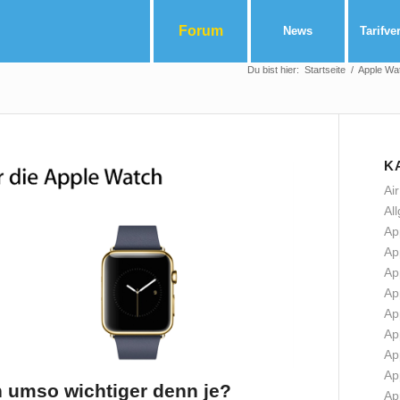
Forum
News
Tarifve
Du bist hier:
Startseite
/
Apple Wa
K
Ai
Al
Ap
Ap
Ap
Ap
Ap
Ap
Ap
Ap
h umso wichtiger denn je?
Ap