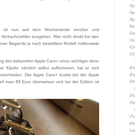
Ap
Ap
Ap
Be
h ist nun seit dem Wochenende vorüber und
Ge
Verkaufszahlen ausgehen. Wer nicht direkt bei den
Ho
iner Begierde je nach bestelltem Modell mittlerweile
iC
iO
fung des bekannten Apple Care+ umso wichtiger denn
iP
er Käufer nämlich selbst aufkommen, hat er sich
iP
ntschieden. Der Apple Care+ kostet bei der Apple
iP
rf man 89 Euro überweisen und bei der Edition ist
iP
iS
iT
Ke
La