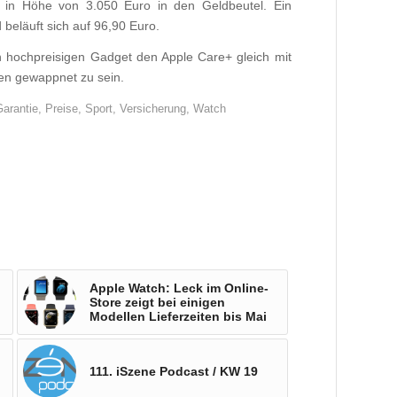
h in Höhe von 3.050 Euro in den Geldbeutel. Ein
beläuft sich auf 96,90 Euro.
h hochpreisigen Gadget den Apple Care+ gleich mit
en gewappnet zu sein.
Garantie
,
Preise
,
Sport
,
Versicherung
,
Watch
Apple Watch: Leck im Online-
Store zeigt bei einigen
Modellen Lieferzeiten bis Mai
111. iSzene Podcast / KW 19