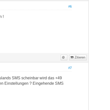
#6
n !
Zitieren
#7
uslands SMS scheinbar wird das +49
n den Einstellungen ? Eingehende SMS