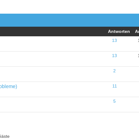
Antworten
A
13
13
2
robleme)
11
5
Gäste