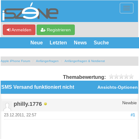
Anmelden
Registrieren
Neue
Letzten
News
Suche
Apple iPhone Forum
Anfängerfragen
Anfängerfragen & Notdienst
Themabewertung:
SMS Versand funktioniert nicht
Ansichts-Optionen
philly.1776
Newbie
23.12.2011, 22:57
#1