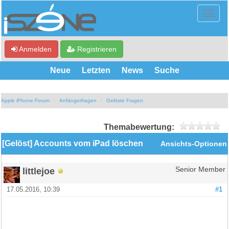
Anmelden
Registrieren
Neue
Letzten
News
Suche
Apple iPhone Forum
Anfängerfragen
Gelöste Fragen
Themabewertung:
[Gelöst] Accounts vom iPad löschen
Ansichts-Optionen
littlejoe
Senior Member
17.05.2016, 10:39
#1