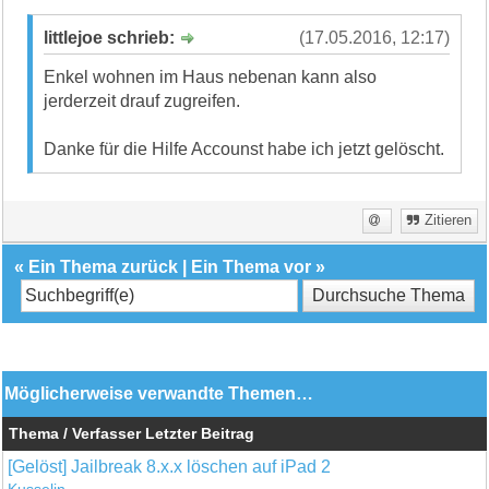
littlejoe schrieb:
(17.05.2016, 12:17)
Enkel wohnen im Haus nebenan kann also
jerderzeit drauf zugreifen.
Danke für die Hilfe Accounst habe ich jetzt gelöscht.
Zitieren
«
Ein Thema zurück
|
Ein Thema vor
»
Möglicherweise verwandte Themen…
Thema / Verfasser
Letzter Beitrag
[Gelöst] Jailbreak 8.x.x löschen auf iPad 2