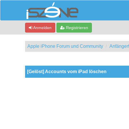
Anmelden
Registrieren
Apple iPhone Forum und Community
Anfänger
0 Bewertung(en) - 0 im Durchschnitt
1
2
3
4
5
[Gelöst] Accounts vom iPad löschen