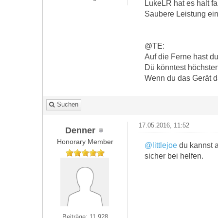
LukeLR hat es halt fa
Saubere Leistung ei
@TE:
Auf die Ferne hast du
Dü könntest höchsten
Wenn du das Gerät da
Suchen
17.05.2016, 11:52
Denner
Honorary Member
@littlejoe
du kannst a
sicher bei helfen.
Beiträge: 11.928