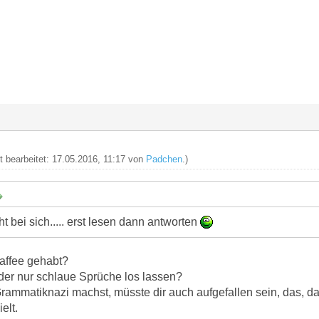
zt bearbeitet: 17.05.2016, 11:17 von
Padchen
.)
ht bei sich..... erst lesen dann antworten
Kaffee gehabt?
oder nur schlaue Sprüche los lassen?
ammatiknazi machst, müsste dir auch aufgefallen sein, das, d
elt.