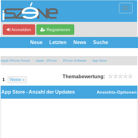
Anmelden
Registrieren
Neue
Letzten
News
Suche
Apple iPhone Forum
Apple - iPhone
iPhone Software
App Store
Themabewertung:
1
Weiter »
App Store - Anzahl der Updates
Ansichts-Optionen