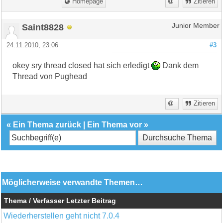
Homepage
Zitieren
Saint8828
Junior Member
24.11.2010, 23:06
#3
okey sry thread closed hat sich erledigt
Dank dem
Thread von Pughead
Zitieren
«
Ein Thema zurück
|
Ein Thema vor
»
Möglicherweise verwandte Themen…
Thema / Verfasser
Letzter Beitrag
Wiederherstellen geht nicht 7.0.4