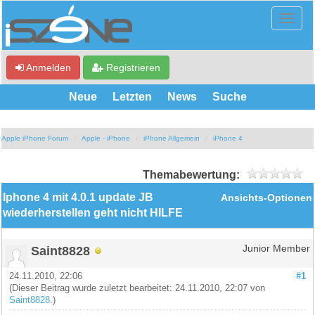
Anmelden
Registrieren
Neue
Letzten
News
Suche
Apple iPhone Forum
Apple - iPhone
iPhone Allgemein
iPhone 4
Themabewertung:
Iphone 4 mit 4.0.1 update JB
Ansichts-Optionen
wiederherstellen geht nicht HILFE
Saint8828
Junior Member
24.11.2010, 22:06
#1
(Dieser Beitrag wurde zuletzt bearbeitet: 24.11.2010, 22:07 von
Saint8828
.)