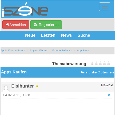
Anmelden
Registrieren
Neue
Letzten
News
Suche
Apple iPhone Forum
Apple - iPhone
iPhone Software
App Store
Themabewertung:
Apps Kaufen
Ansichts-Optionen
Eisihunter
Newbie
04.02.2011, 00:38
#1