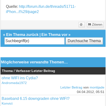
Quelle:
http://forum.ifun.de/threads/51711-
iPhon...t%29/page2
Zitieren
«
Ein Thema zurück
|
Ein Thema vor
»
Möglicherweise verwandte Themen…
Thema / Verfasser
Letzter Beitrag
ohne WIFI ins Cydia?
Andromeda1972
Letzter Beitrag
von
montijade
04.04.2012, 05:51
Baseband 6.15 downgraden ohne WIFI?
Konvict