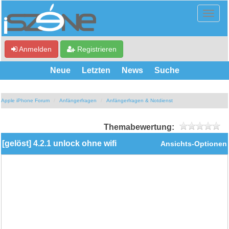
Anmelden
Registrieren
Neue
Letzten
News
Suche
Apple iPhone Forum
Anfängerfragen
Anfängerfragen & Notdienst
Themabewertung:
[gelöst] 4.2.1 unlock ohne wifi
Ansichts-Optionen