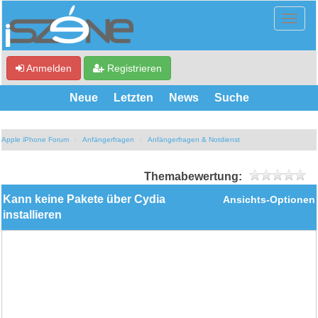
Anmelden
Registrieren
Neue
Letzten
News
Suche
Apple iPhone Forum
Anfängerfragen
Anfängerfragen & Notdienst
Themabewertung:
Kann keine Pakete über Cydia
Ansichts-Optionen
installieren