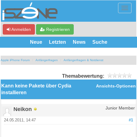
Anmelden
Registrieren
Neue
Letzten
News
Suche
Apple iPhone Forum
Anfängerfragen
Anfängerfragen & Notdienst
Themabewertung:
Kann keine Pakete über Cydia
Ansichts-Optionen
installieren
Neikon
Junior Member
24.05.2011, 14:47
#1