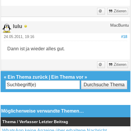
Zitieren
lulu
MacBuntu
24.05.2011, 19:16
#18
Dann ist ja wieder alles gut.
Zitieren
«
Ein Thema zurück
|
Ein Thema vor
»
Möglicherweise verwandte Themen…
Thema / Verfasser
Letzter Beitrag
WhatsApp keine Anzeige über erhaltene Nachricht