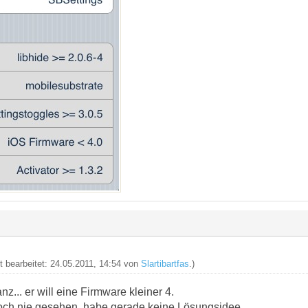
zt bearbeitet: 24.05.2011, 14:54 von
Slartibartfas
.)
z... er will eine Firmware kleiner 4.
och nie gesehen, habe gerade keine Lösungsidee.