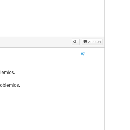
Zitieren
#7
blemlos.
roblemlos.