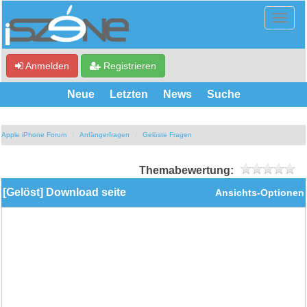
Anmelden
Registrieren
Neue
Letzten
News
Suche
Apple iPhone Forum
Anfängerfragen
Gelöste Fragen
Themabewertung:
[Gelöst] Download seite
Ansichts-Optionen