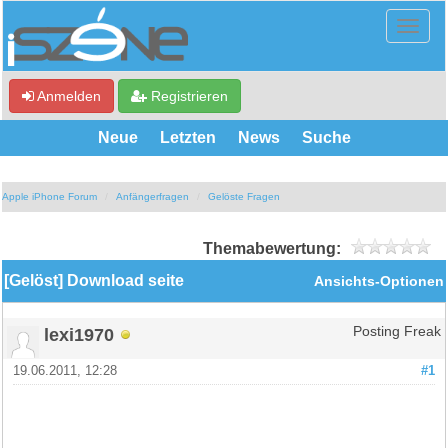
Anmelden
Registrieren
Neue
Letzten
News
Suche
Apple iPhone Forum
Anfängerfragen
Gelöste Fragen
Themabewertung:
[Gelöst] Download seite
Ansichts-Optionen
lexi1970
Posting Freak
19.06.2011, 12:28
#1