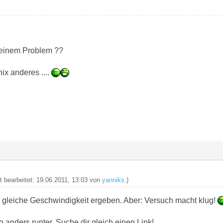
einem Problem ??
ix anderes ....
zt bearbeitet: 19.06.2011, 13:03 von
yanniks
.)
e gleiche Geschwindigkeit ergeben. Aber: Versuch macht klug!
anders runter. Suche dir gleich einen Link!