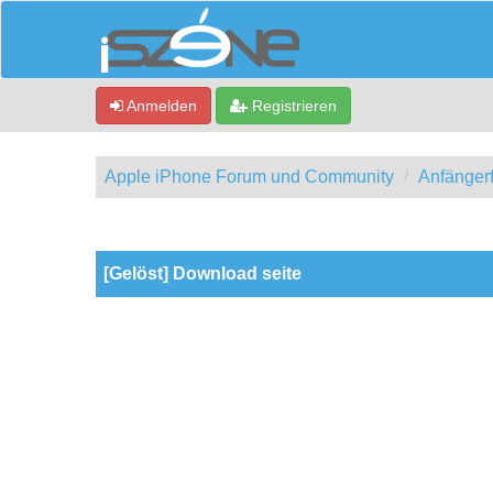
Anmelden
Registrieren
Apple iPhone Forum und Community
Anfänger
0 Bewertung(en) - 0 im Durchschnitt
1
2
3
4
5
[Gelöst] Download seite