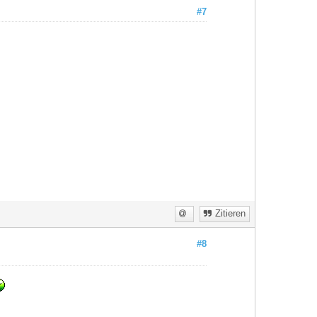
#7
Zitieren
#8