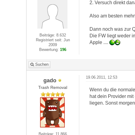
2. Versuch direkt dan
Also am besten mehrf
Dann noch was zur Q
Beiträge: 8.632
Die FW liegt weder i
Registriert seit: Jun
Apple ....
2009
Bewertung:
196
Suchen
19.06.2011, 12:53
gado
Trash Removal
Wenn du die normale F
hat dein Provider mi
liegen. Sonst morge
Beiträge: 11.866