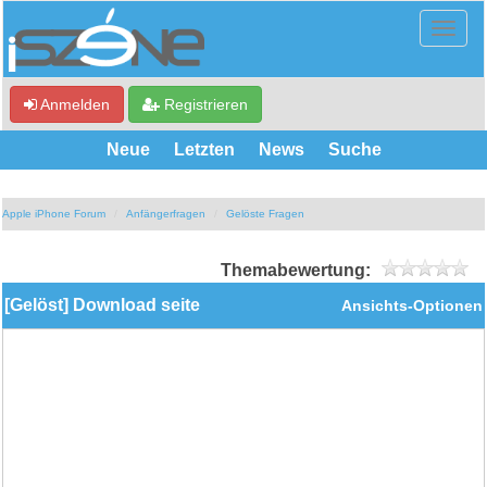
Anmelden
Registrieren
Neue
Letzten
News
Suche
Apple iPhone Forum
Anfängerfragen
Gelöste Fragen
Themabewertung:
[Gelöst] Download seite
Ansichts-Optionen