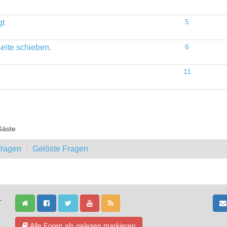
gt
5
eite schieben.
6
11
Gäste
fragen
Gelöste Fragen
-
Alle Foren als gelesen markieren