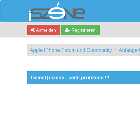
Anmelden
Registrieren
Apple iPhone Forum und Community
Anfänger
0 Bewertung(en) - 0 im Durchschnitt
1
2
3
4
5
[Gelöst] iszene - seite probleme !!!