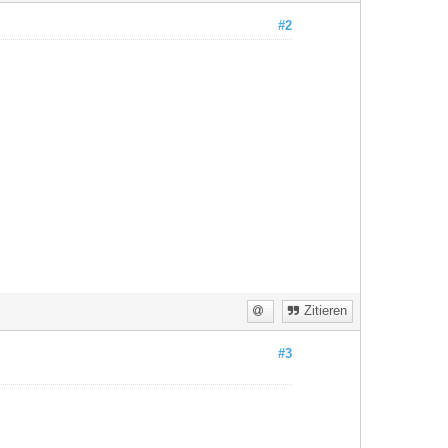
#2
Zitieren
#3