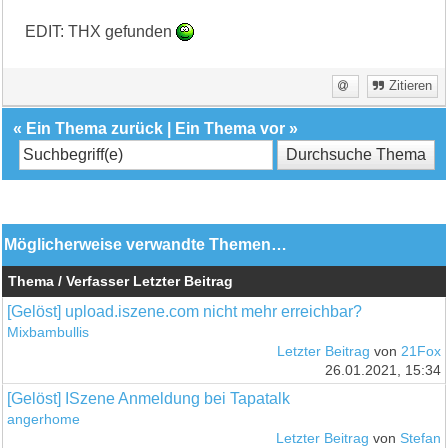
EDIT: THX gefunden
Zitieren
«
Ein Thema zurück
|
Ein Thema vor
»
Möglicherweise verwandte Themen…
Thema / Verfasser
Letzter Beitrag
[Gelöst] upload.iszene.com nicht mehr erreichbar?
Mixbambullis
Letzter Beitrag
von
21Fox
26.01.2021, 15:34
[Gelöst] ISzene Anmeldung bei Tapatalk
angerhome
Letzter Beitrag
von
Stefan