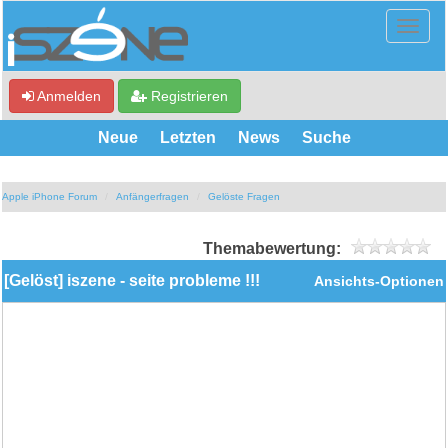
Anmelden
Registrieren
Neue
Letzten
News
Suche
Apple iPhone Forum
Anfängerfragen
Gelöste Fragen
Themabewertung:
[Gelöst] iszene - seite probleme !!!
Ansichts-Optionen