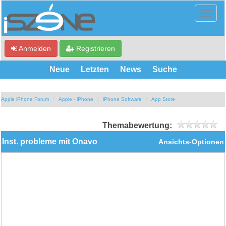
Anmelden
Registrieren
Neue
Letzten
News
Suche
Apple iPhone Forum
Apple - iPhone
iPhone Software
App Store
Themabewertung:
Inst. probleme mit Onavo
Ansichts-Optionen