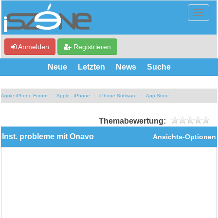
Anmelden
Registrieren
Neue
Letzten
News
Suche
Apple iPhone Forum
Apple - iPhone
iPhone Software
App Store
Themabewertung:
Inst. probleme mit Onavo
Ansichts-Optionen