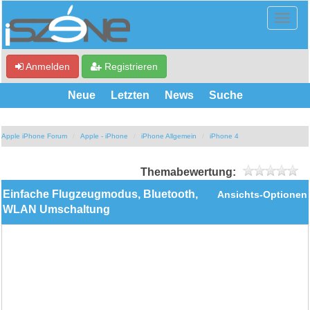
Anmelden
Registrieren
Neue
Letzten
News
Suche
Apple iPhone Forum
Apple - iPhone
iPhone Allgemein
iPhone 4
Themabewertung:
Einfache Flugzeugmodus, Bluetooth,
Ansichts-Optionen
WLAN Umschaltung