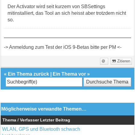
Der Activator wird seit kurzem von SBSettings
mitinstalliert, das Tool an sich heisst aber trotzdem nicht
so.
-> Anmeldung zum Test der iOS 9-Betas bitte per PM <-
Zitieren
«
Ein Thema zurück
|
Ein Thema vor
»
Möglicherweise verwandte Themen…
Thema / Verfasser
Letzter Beitrag
WLAN, GPS und Bluetooth schwach