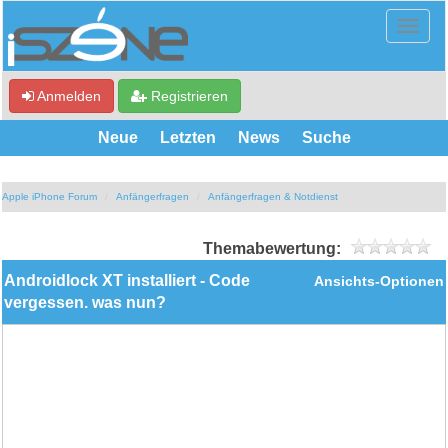
Anmelden
Registrieren
Neue
Letzten
News
Suche
Apple iPhone Forum
Anfängerfragen
Anfängerfragen & Notdienst
Themabewertung:
Androidlock XT installiert - Code
Ansichts-Optionen
vergessen. was nun?