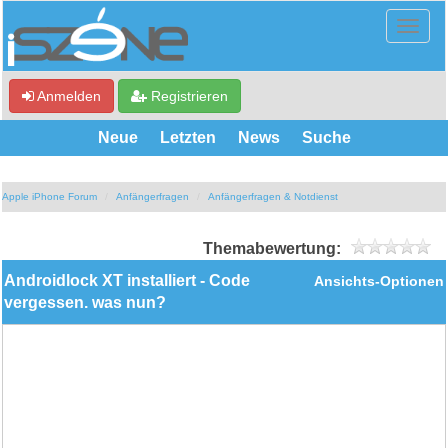
Anmelden
Registrieren
Neue
Letzten
News
Suche
Apple iPhone Forum
Anfängerfragen
Anfängerfragen & Notdienst
Themabewertung:
Androidlock XT installiert - Code
Ansichts-Optionen
vergessen. was nun?