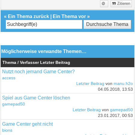
Zitieren
«
Ein Thema zurück
|
Ein Thema vor
»
Möglicherweise verwandte Themen…
Thema / Verfasser
Letzter Beitrag
Nutzt noch jemand Game Center?
access
Letzter Beitrag
von
manu.h2o
04.05.2018, 13:53
Spiel aus Game Center löschen
gamepad50
Letzter Beitrag
von
gamepad50
23.01.2017, 00:53
Game Center geht nicht
bions