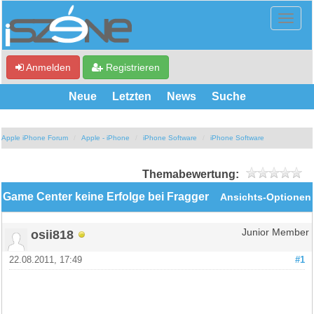
Anmelden
Registrieren
Neue
Letzten
News
Suche
Apple iPhone Forum
Apple - iPhone
iPhone Software
iPhone Software
Themabewertung:
Game Center keine Erfolge bei Fragger
Ansichts-Optionen
osii818
Junior Member
22.08.2011, 17:49
#1