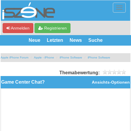
Anmelden
Registrieren
Neue
Letzten
News
Suche
Apple iPhone Forum
Apple - iPhone
iPhone Software
iPhone Software
Themabewertung:
Game Center Chat?
Ansichts-Optionen