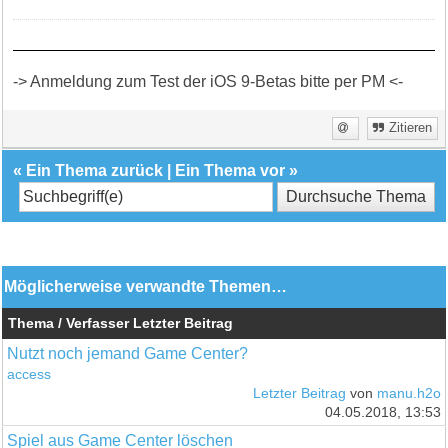
-> Anmeldung zum Test der iOS 9-Betas bitte per PM <-
Zitieren
«
Ein Thema zurück
|
Ein Thema vor
»
Möglicherweise verwandte Themen…
Thema / Verfasser
Letzter Beitrag
Nutzt noch jemand Game Center?
access
Letzter Beitrag
von
manu.h2o
04.05.2018, 13:53
Spiel aus Game Center löschen