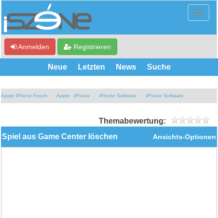
Anmelden
Registrieren
Neue
Letzten
News
Suche
Apple iPhone Forum
Apple - iPhone
iPhone Software
iPhone Software
Themabewertung:
Spiel aus Game Center löschen
Ansichts-Optionen