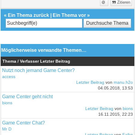
Zitieren
«
Ein Thema zurück
|
Ein Thema vor
»
Möglicherweise verwandte Themen…
Thema / Verfasser
Letzter Beitrag
Nutzt noch jemand Game Center?
access
Letzter Beitrag
von
manu.h2o
04.05.2018, 13:53
Game Center geht nicht
bions
Letzter Beitrag
von
bions
16.11.2015, 22:23
Game Center Chat?
Mr D
Letzter Beitrag
von
Falko