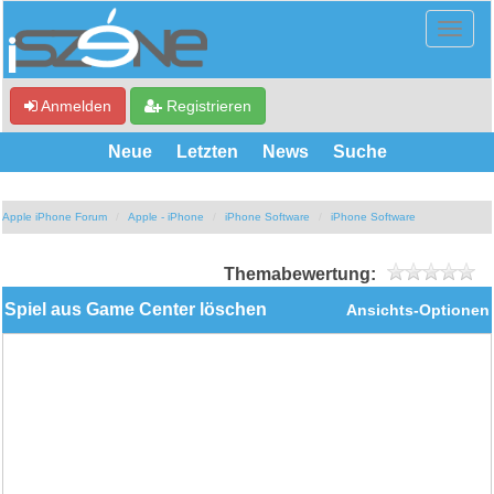
Anmelden
Registrieren
Neue
Letzten
News
Suche
Apple iPhone Forum
Apple - iPhone
iPhone Software
iPhone Software
Themabewertung:
Spiel aus Game Center löschen
Ansichts-Optionen