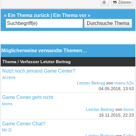
Zitieren
«
Ein Thema zurück
|
Ein Thema vor
»
Möglicherweise verwandte Themen…
Thema / Verfasser
Letzter Beitrag
Nutzt noch jemand Game Center?
access
Letzter Beitrag
von
manu.h2o
04.05.2018, 13:53
Game Center geht nicht
bions
Letzter Beitrag
von
bions
16.11.2015, 22:23
Game Center Chat?
Mr D
Letzter Beitrag
von
Falko