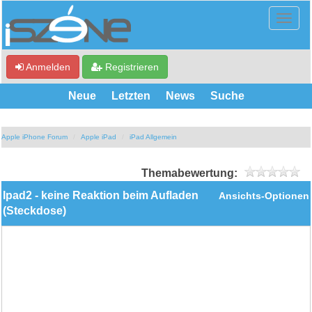
Anmelden
Registrieren
Neue
Letzten
News
Suche
Apple iPhone Forum
Apple iPad
iPad Allgemein
Themabewertung:
Ipad2 - keine Reaktion beim Aufladen
Ansichts-Optionen
(Steckdose)