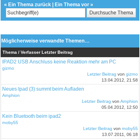
«
Ein Thema zurück
|
Ein Thema vor
»
Möglicherweise verwandte Themen…
Thema / Verfasser
Letzter Beitrag
IPAD2 USB Anschluss keine Reaktion mehr am PC
gizmo
Letzter Beitrag
von
gizmo
13.04.2012, 21:58
Neues Ipad (3) summt beim Aufladen
Amphion
Letzter Beitrag
von
Amphion
05.04.2012, 12:50
Kein Bluetooth beim ipad2
moby55
Letzter Beitrag
von
moby55
13.07.2011, 06:18