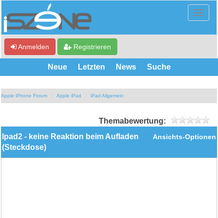
Anmelden
Registrieren
Neue
Letzten
News
Suche
Apple iPhone Forum
Apple iPad
iPad Allgemein
Themabewertung:
Ipad2 - keine Reaktion beim Aufladen
Ansichts-Optionen
(Steckdose)