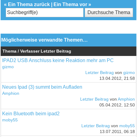
«
Ein Thema zurück
|
Ein Thema vor
»
Möglicherweise verwandte Themen…
Thema / Verfasser
Letzter Beitrag
IPAD2 USB Anschluss keine Reaktion mehr am PC
gizmo
Letzter Beitrag
von
gizmo
13.04.2012, 21:58
Neues Ipad (3) summt beim Aufladen
Amphion
Letzter Beitrag
von
Amphion
05.04.2012, 12:50
Kein Bluetooth beim ipad2
moby55
Letzter Beitrag
von
moby55
13.07.2011, 06:18