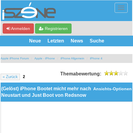
Anmelden
Registrieren
Neue
Letzten
News
Suche
Apple iPhone Forum
Apple - iPhone
iPhone Allgemein
iPhone 4
Themabewertung:
« Zurück
2
(Gelöst) iPhone Bootet micht mehr nach
Ansichts-Optionen
Neustart und Just Boot von Redsnow