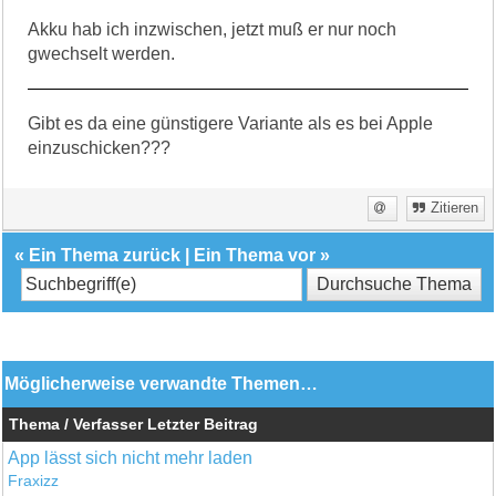
Akku hab ich inzwischen, jetzt muß er nur noch
gwechselt werden.
Gibt es da eine günstigere Variante als es bei Apple
einzuschicken???
Zitieren
«
Ein Thema zurück
|
Ein Thema vor
»
Möglicherweise verwandte Themen…
Thema / Verfasser
Letzter Beitrag
App lässt sich nicht mehr laden
Fraxizz