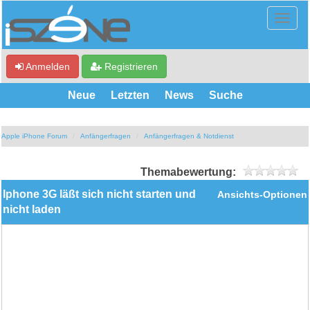
Anmelden
Registrieren
Neue
Letzten
News
Suche
Apple iPhone Forum
Anfängerfragen
Anfängerfragen & Notdienst
Themabewertung:
Iphone 3G läßt sich nicht starten und
Ansichts-Optionen
nicht laden