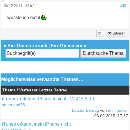
05.12.2011, 00:57
#10
wusste ich nicht
Zitieren
«
Ein Thema zurück
|
Ein Thema vor
»
Möglicherweise verwandte Themen…
Thema / Verfasser
Letzter Beitrag
iFunbox erkennt iPhone 4 nicht FW iOS 5.0.1
sauerland78
Letzter Beitrag
von
minimaxler
06.02.2015, 17:37
iTunes erkennt mein iPhone nicht