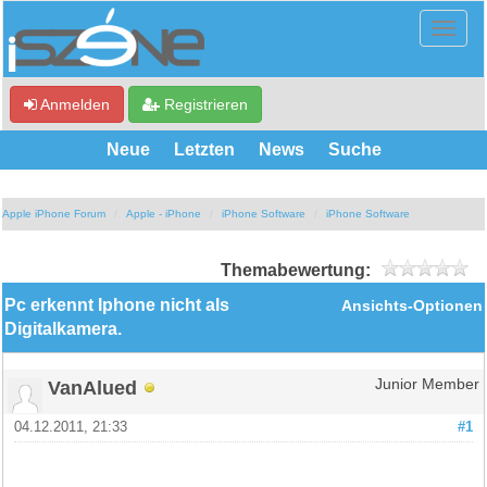
Anmelden
Registrieren
Neue
Letzten
News
Suche
Apple iPhone Forum
Apple - iPhone
iPhone Software
iPhone Software
Themabewertung:
Pc erkennt Iphone nicht als
Ansichts-Optionen
Digitalkamera.
VanAlued
Junior Member
04.12.2011, 21:33
#1