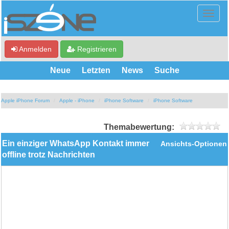
Anmelden
Registrieren
Neue
Letzten
News
Suche
Apple iPhone Forum
Apple - iPhone
iPhone Software
iPhone Software
Themabewertung:
Ein einziger WhatsApp Kontakt immer
Ansichts-Optionen
offline trotz Nachrichten