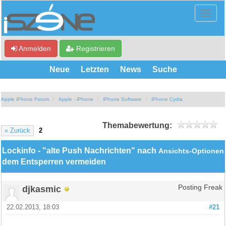
Anmelden
Registrieren
Neue
Letzten
News
Suche
Apple iPhone Forum
Apple - iPhone
iPhone Software
iPhone Cydia
Themabewertung:
« Zurück
2
Lockinfo - "alte Push Nachrichten" nach
Ansichts-Optionen
dem Entsperren vermeiden
djkasmic
Posting Freak
22.02.2013, 18:03
#21