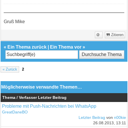
Gruß Mike
Zitieren
«
Ein Thema zurück
|
Ein Thema vor
»
« Zurück
2
Möglicherweise verwandte Themen…
Thema / Verfasser
Letzter Beitrag
Probleme mit Push-Nachrichten bei WhatsApp
GreatDaneBO
Letzter Beitrag
von
n00kie
26.08.2013, 13:11